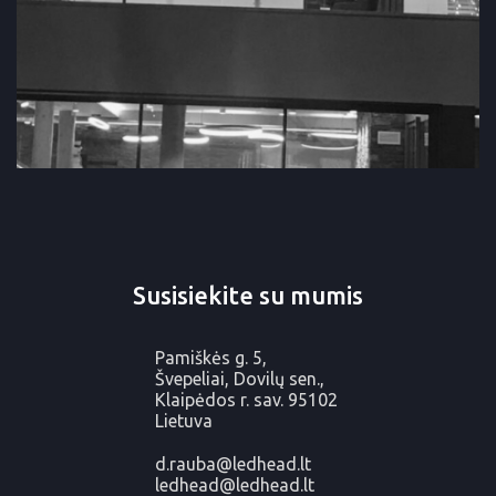
Susisiekite su mumis
Pamiškės g. 5,
Švepeliai, Dovilų sen.,
Klaipėdos r. sav. 95102
Lietuva
d.rauba@ledhead.lt
ledhead@ledhead.lt