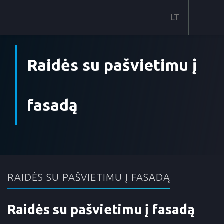
Nerūdijančio plieno raidės
Raidės su pašvietimu į
Raidės su pašvietimu į išorę
Raidės su pašvietimu į fasadą
fasadą
Elkamet profilis
Akrilinis priekio ir šono apšvietimas
Nešviečiančios raidės
RAIDĖS SU PAŠVIETIMU Į FASADĄ
Raidės su pašvietimu į fasadą