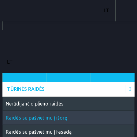
TŪRINĖS RAIDĖS
Nerūdijančio plieno raidės
Raidės su pašvietimu į išorę
Raidės su pašvietimu į fasadą