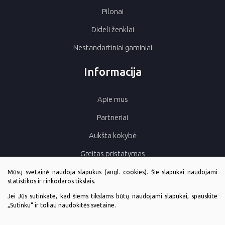
Pilonai
Dideli ženklai
Nestandartiniai gaminiai
Informacija
Apie mus
Partneriai
Aukšta kokybė
Greitas pristatymas
Rūpinimasis gamtos aplinka
Mūsų svetainė naudoja slapukus (angl. cookies). Šie slapukai naudojami
statistikos ir rinkodaros tikslais.
Kontaktai
Jei Jūs sutinkate, kad šiems tikslams būtų naudojami slapukai, spauskite
„Sutinku“ ir toliau naudokitės svetaine.