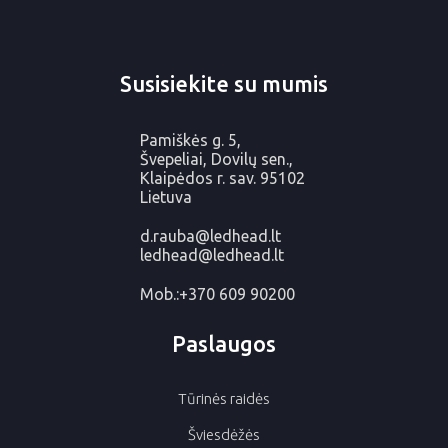
Susisiekite su mumis
Pamiškės g. 5,
Švepeliai, Dovilų sen.,
Klaipėdos r. sav. 95102
Lietuva
d.rauba@ledhead.lt
ledhead@ledhead.lt
Mob.:
+370 609 90200
Paslaugos
Tūrinės raidės
Šviesdėžės