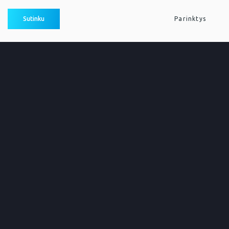
© 2026. Visos teisės saugomos
Duomenų apsauga
Sutinku
Parinktys
Sukurta:
TEXUS